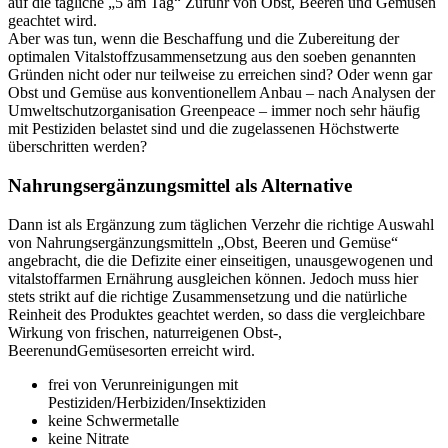
auf die tägliche „5 am Tag“ Zufuhr von Obst, Beeren und Gemüsen
geachtet wird.
Aber was tun, wenn die Beschaffung und die Zubereitung der
optimalen Vitalstoffzusammensetzung aus den soeben genannten
Gründen nicht oder nur teilweise zu erreichen sind? Oder wenn gar
Obst und Gemüse aus konventionellem Anbau – nach Analysen der
Umweltschutzorganisation Greenpeace – immer noch sehr häufig
mit Pestiziden belastet sind und die zugelassenen Höchstwerte
überschritten werden?
Nahrungsergänzungsmittel als Alternative
Dann ist als Ergänzung zum täglichen Verzehr die richtige Auswahl
von Nahrungsergänzungsmitteln „Obst, Beeren und Gemüse“
angebracht, die die Defizite einer einseitigen, unausgewogenen und
vitalstoffarmen Ernährung ausgleichen können. Jedoch muss hier
stets strikt auf die richtige Zusammensetzung und die natürliche
Reinheit des Produktes geachtet werden, so dass die vergleichbare
Wirkung von frischen, naturreigenen Obst-,
BeerenundGemüsesorten erreicht wird.
frei von Verunreinigungen mit
Pestiziden/Herbiziden/Insektiziden
keine Schwermetalle
keine Nitrate