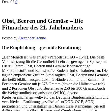
Dez.
02
0
Obst, Beeren und Gemüse – Die
Fitmacher des 21. Jahrhunderts
Posted by
Alexander Henne
Die Empfehlung – gesunde Ernährung
„Der Mensch ist, was er isst“ (Paracelsus 1493 – 1541). Die beste
Voraussetzung für die Gesundheit ist ein ausgewogener Speiseplan.
Hierzu liefern Obst, Beeren und Gemüse lebenswichtige
Mikronährstoffe und Ballaststoffe. Zudem sind sie kalorienarm. Die
täglich empfohlene Zufuhr: 5 mal täglich Obst, Beeren und Gemüse,
das heißt bildlich ausgedrückt – 5 Hände voll – und in Zahlen – 3
Portionen Gemüse mit je 375 Gramm (davon die Hälfte etwa roh)
und 2 Portionen Obst und Beeren zu je 250 bis 300 Gramm.Auch
die Weltgesundheitsorganisation (WHO), diverse
Krebsgesellschaften weltweit, das Deutsche Bundesministerium und
verschiedene Ernährungsgesellschaften(DGE, ÖGE, SGE)
propagieren und unterstützen seit Jahren diese Kampagne. Sie soll
dafür sorgen, den Obst-, Beeren- und Gemüsekonsum in den