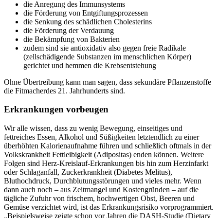
die Anregung des Immunsystems
die Förderung von Entgiftungsprozessen
die Senkung des schädlichen Cholesterins
die Förderung der Verdauung
die Bekämpfung von Bakterien
zudem sind sie antioxidativ also gegen freie Radikale
(zellschädigende Substanzen im menschlichen Körper)
gerichtet und hemmen die Krebsentstehung
Ohne Übertreibung kann man sagen, dass sekundäre Pflanzenstoffe
die Fitmacherdes 21. Jahrhunderts sind.
Erkrankungen vorbeugen
Wir alle wissen, dass zu wenig Bewegung, einseitiges und
fettreiches Essen, Alkohol und Süßigkeiten letztendlich zu einer
überhöhten Kalorienaufnahme führen und schließlich oftmals in der
Volkskrankheit Fettleibigkeit (Adipositas) enden können. Weitere
Folgen sind Herz-Kreislauf-Erkrankungen bis hin zum Herzinfarkt
oder Schlaganfall, Zuckerkrankheit (Diabetes Melitus),
Bluthochdruck, Durchblutungsstörungen und vieles mehr. Wenn
dann auch noch – aus Zeitmangel und Kostengründen – auf die
tägliche Zufuhr von frischem, hochwertigen Obst, Beeren und
Gemüse verzichtet wird, ist das Erkrankungsrisiko vorprogrammiert.
„Beispielsweise zeigte schon vor Jahren die DASH-Studie (Dietary