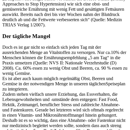
Approaches to Stop Hypertension) wie sich eine obst- und
gemüsereiche Ernährung mit wenig Fett und gesättigten Fettsäuren
auswirkt. Bereits nach drei bis vier Wochen nahm der Blutdruck
deutlich ab und die Fettwerte verbesserten sich“ (Quelle: Medizin
TRIAS Verlag 1/2007).
Der tägliche Mangel
Doch es ist gar nicht so einfach sich jeden Tag mit der
ausreichenden Menge an Vitalstoffen zu versorgen. Nur ca.10% der
Menschen können die Ernährungsempfehlung „5 am Tag“ in die
Praxis umsetzen (Quelle: NVS II: Nationale Verzehrstudie (D)
2008). Ca. 60% essen zu wenig Obst und Beeren, ca. 90 % essen zu
wenig Gemüse.
Es ist aber auch kaum möglich regelmäßig Obst, Beeren und
Gemüse in der notwendigen Menge in unseren täglichenSpeiseplan
zu integrieren.
Zudem stehen vielfach unsere Erziehung, das Essverhalten, die
Lebensgewohnheiten und -umstände dem entgegen: Fast Food,
Hektik, Zeitmangel, beruflicher Stress und zahlreiche Abnahme-
und Fastenkuren. Gerade bei letzteren wird sich oftmals regelrecht
in einen Vitamin- und Mikronährstoffmangel hinein gehungert.
Deshalb ist es so wichtig, dass eine Abnahme- oder Fastenkur nicht
nur medizinisch begleitet werden sollte, sondern dass auch streng