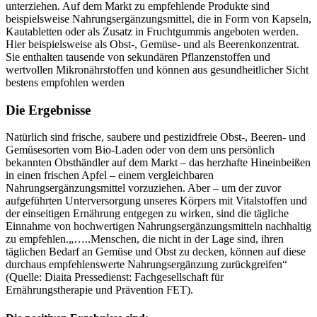
unterziehen. Auf dem Markt zu empfehlende Produkte sind
beispielsweise Nahrungsergänzungsmittel, die in Form von Kapseln,
Kautabletten oder als Zusatz in Fruchtgummis angeboten werden.
Hier beispielsweise als Obst-, Gemüse- und als Beerenkonzentrat.
Sie enthalten tausende von sekundären Pflanzenstoffen und
wertvollen Mikronährstoffen und können aus gesundheitlicher Sicht
bestens empfohlen werden
Die Ergebnisse
Natürlich sind frische, saubere und pestizidfreie Obst-, Beeren- und
Gemüsesorten vom Bio-Laden oder von dem uns persönlich
bekannten Obsthändler auf dem Markt – das herzhafte Hineinbeißen
in einen frischen Apfel – einem vergleichbaren
Nahrungsergänzungsmittel vorzuziehen. Aber – um der zuvor
aufgeführten Unterversorgung unseres Körpers mit Vitalstoffen und
der einseitigen Ernährung entgegen zu wirken, sind die tägliche
Einnahme von hochwertigen Nahrungsergänzungsmitteln nachhaltig
zu empfehlen.„…..Menschen, die nicht in der Lage sind, ihren
täglichen Bedarf an Gemüse und Obst zu decken, können auf diese
durchaus empfehlenswerte Nahrungsergänzung zurückgreifen“
(Quelle: Diaita Pressedienst: Fachgesellschaft für
Ernährungstherapie und Prävention FET).